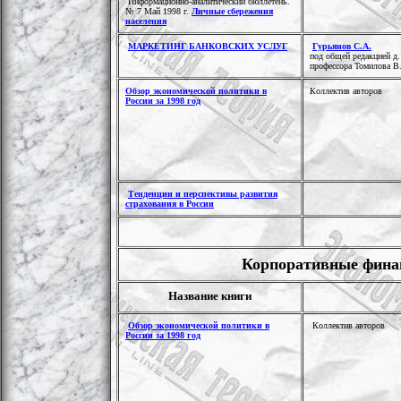
Информационно-аналитический бюллетень.
№ 7 Май 1998 г.
Личные сбережения
населения
МАРКЕТИНГ БАНКОВСКИХ УСЛУГ
Гурьянов С.А.
под общей редакцией д. 
профессора Томилова B
Обзор экономической политики в
Коллектив авторов
России за 1998 год
Тенденции и перспективы развития
страхования в России
Корпоративные финан
Название книги
Обзор экономической политики в
Коллектив авторов
России за 1998 год