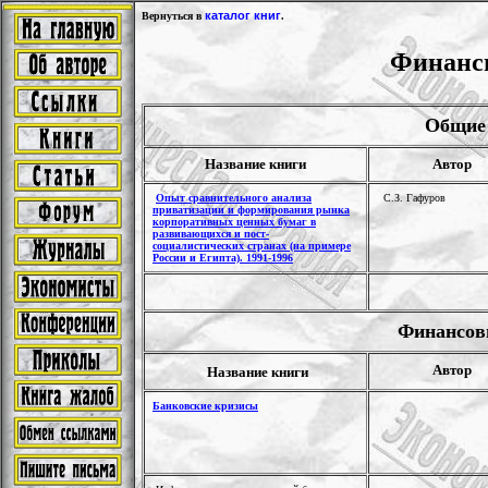
каталог книг
Вернуться в
.
Финансы
Общие
Название книги
Автор
Опыт сравнительного анализа
С.З. Гафуров
приватизации и формирования рынка
корпоративных ценных бумаг в
развивающихся и пост-
социалистических странах (на примере
России и Египта). 1991-1996
Финансов
Автор
Название книги
Банковские кризисы