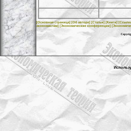
[Основная страница]
[Об авторе]
[Статьи]
[Книги]
[Ссылк
экономистам]
[Экономические конференции]
[Экономиче
Copyrig
Использ