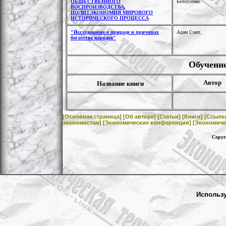
ОБЩЕСТВЕННОГО
Белоусенко
ВОСПРОИЗВОДСТВА
.
ПОЛИТЭКОНОМИЯ МИРОВОГО
ИСТОРИЧЕСКОГО ПРОЦЕССА
"Исследование о природе и причинах
Адам Смит.
богатства народов"
Обучение
Автор
Название книги
[Основная страница]
[Об авторе]
[Статьи]
[Книги]
[Ссылк
экономистам]
[Экономические конференции]
[Экономиче
Copyr
Использ