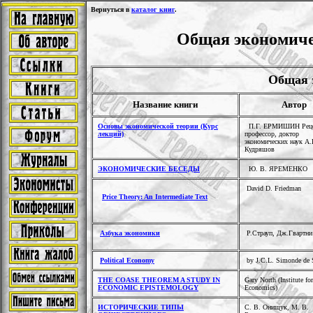
Вернуться в
каталог книг
.
Общая экономичес
Общая 
Название книги
Автор
Основы экономической теории (Курс
П.Г. ЕРМИШИН Рецен
лекций)
профессор, доктор
экономических наук А.
Кудряшов
ЭКОНОМИЧЕСКИЕ БЕСЕДЫ
Ю. В. ЯРЕМЕНКО
David D. Friedman
Price Theory: An Intermediate Text
Азбука экономики
Р.Страуп, Дж.Гвартни
Political Economy
by J.C.L. Simonde de 
THE COASE THEOREM A STUDY IN
Gary North (Institute fo
ECONOMIC EPISTEMOLOGY
Economics)
ИСТОРИЧЕСКИЕ ТИПЫ
С. В. Онищук
,
М. В.