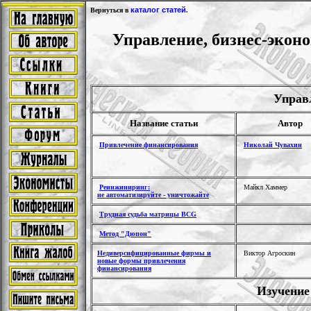
каталог статей
Вернуться в
.
Управление, бизнес-эконо
Управ
Название статьи
Автор
Привлечение финансирования
Николай Чувахин
Реинжиниринг:
Майкл Хаммер
не автоматизируйте - уничтожайте
Трудная судьба матрицы BCG
Метод "Дюпон"
Недиверсифицированные фирмы и
Виктор Агроскин
новые формы привлечения
финансирования
Изучение