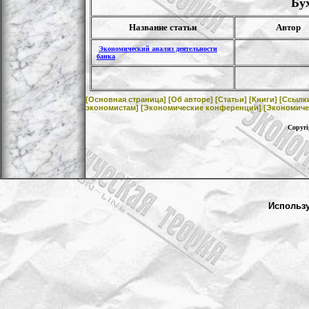
Бу
Название статьи
Автор
Экономический анализ деятельности
банка
[Основная страница]
[Об авторе]
[Статьи]
[Книги]
[Ссылк
экономистам]
[Экономические конференции]
[Экономиче
Copyri
Использ