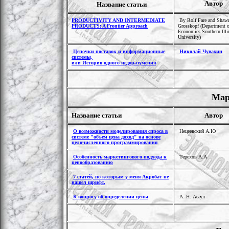
Автор
Название статьи
PRODUCTIVITY AND INTERMEDIATE
By Rolf Fare and Shaw
PRODUCTS: A Frontier Approach
Grosskopf (Department o
Economics Southern Illi
University)
Цепочки поставок и информационные
Николай Чувахин
системы,
или История одного недоразумения
Мар
Название статьи
Автор
О возможности моделирования спроса в
Нецеевский А.Ю
системе "объем цена доход" на основе
целочисленного программирования
Особенность маркетингового подхода к
Терехов А.А
ценообразованию
7 статей, по которым у меня Акробат не
нашел шрифт.
К вопросу об определении цены
А. Н. Асаул